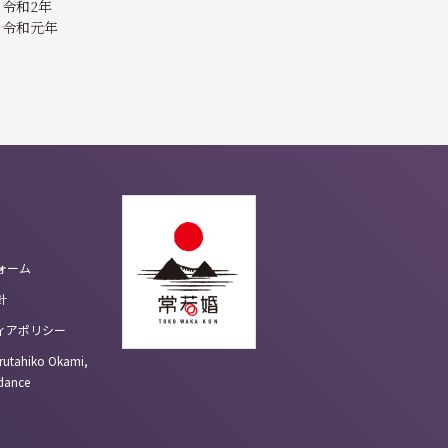
令和2年
令和元年
ォーム
針
ィアポリシー
rutahiko Okami,
idance