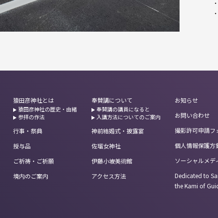
猿田彦神社とは
奉賛講について
お知らせ
猿田彦神社の歴史・由緒
奉賛講の講員になると
お問い合わせ
参拝の作法
入講方法についてのご案内
撮影許可申請フ
行事・祭典
神前結婚式・披露宴
個人情報保護方
授与品
佐瑠女神社
ソーシャルメデ
ご祈祷・ご祈願
伊藤小坡美術館
Dedicated to Sa
境内のご案内
アクセス方法
the Kami of Gu