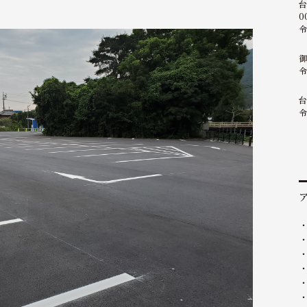
台
0
令
御
令
台
令