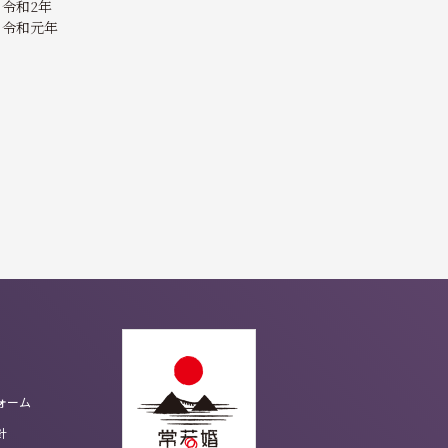
令和2年
令和元年
ォーム
針