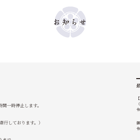
（
時間一時停止します。
令
時斎行しております。）
御
令
０まで