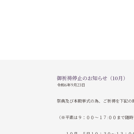
御祈祷停止のお知らせ（10月）
令和6年9月23日
祭典及び本殿挙式の為、ご祈祷を下記の
（※平素は９：００～１７:００まで随
１０月 ５日１０：３０～１３：０