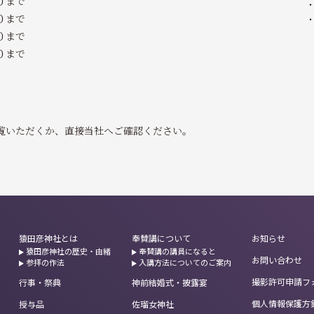
０まで
０まで
０まで
まで
覧いただくか、直接当社へご確認ください。
猿田彦神社とは
奉賛講について
お知らせ
猿田彦神社の歴史・由緒
奉賛講の講員になると
お問い合わせ
参拝の作法
入講方法についてのご案内
撮影許可申請フ
行事・祭典
神前結婚式・披露宴
個人情報保護方
授与品
佐瑠女神社