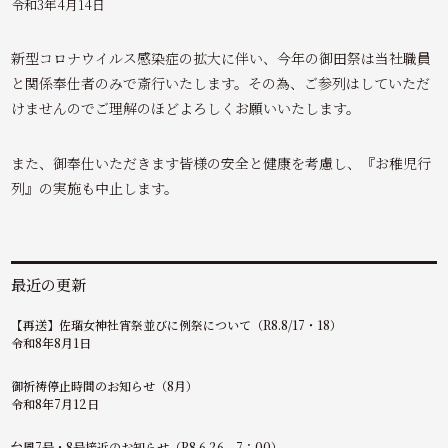
令和3年4月14日
新型コロナウイルス感染症の拡大に伴い、今年の御田祭は当社職員
と関係奉仕者のみで斎行いたします。その為、ご参列はしていただ
けませんのでご理解のほどよろしくお願いいたします。
また、御奉仕いただきます皆様の安全と健康を考慮し、『お稚児行
列』の実施も中止します。
最近の更新
【再送】佐瑠女神社宵祭並びに例祭について（R8.8/17・18）
令和8年8月1日
御祈祷停止時間のお知らせ（8月）
令和8年7月12日
台風7号・8号接近のお知らせ（R8.6.26 7：00）